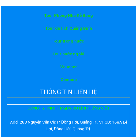
Tour Phong Nha Kẻ Bàng
Tour du lịch Quảng Bình
Tour trong nước
Tour nước ngoài
Voucher
Comboo
THÔNG TIN LIÊN HỆ
CÔNG TY TNHH TM&DV DU LỊCH HƯNG VIỆT
Add:
288 Nguyễn Văn Cừ, P. Đồng Hới, Quảng Trị. VPGD: 168A Lê
Lợi, Đồng Hới, Quảng Trị.