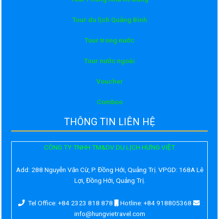
Tour du lịch Quảng Bình
Tour trong nước
Tour nước ngoài
Voucher
Comboo
THÔNG TIN LIÊN HỆ
CÔNG TY TNHH TM&DV DU LỊCH HƯNG VIỆT
Add:
288 Nguyễn Văn Cừ, P. Đồng Hới, Quảng Trị. VPGD: 168A Lê
Lợi, Đồng Hới, Quảng Trị.
Tel Office: +84 2323 818 878
Hotline: +84 918805368
info@hungvietravel.com