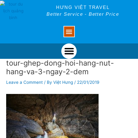
Skip
Post
HƯNG VIỆT TRAVEL
to
navigation
Better Service - Better Price
content
Menu
Menu
tour-ghep-dong-hoi-hang-nut-
hang-va-3-ngay-2-dem
Leave a Comment
/ By
Việt Hưng
/
22/01/2019