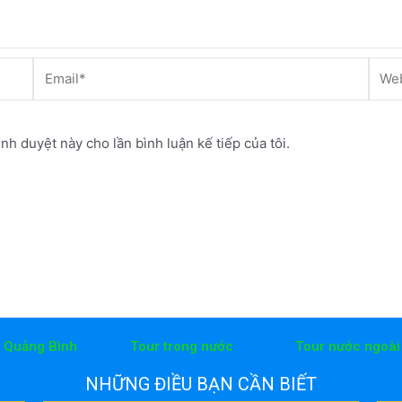
Email*
Webs
ình duyệt này cho lần bình luận kế tiếp của tôi.
h Quảng Bình
Tour trong nước
Tour nước ngoài
NHỮNG ĐIỀU BẠN CẦN BIẾT