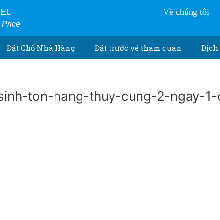
Về chúng tôi
VEL
r Price
Đặt Chổ Nhà Hàng
Đặt trước vé tham quan
Dịch 
-sinh-ton-hang-thuy-cung-2-ngay-1