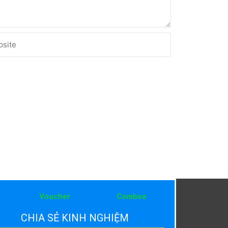
ite
Voucher
Comboo
CHIA SẺ KINH NGHIỆM