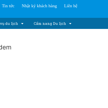
Tin tức
Nhật ký khách hàng
Liên hệ
vụ du lịch
Cẩm nang Du lịch
-dem