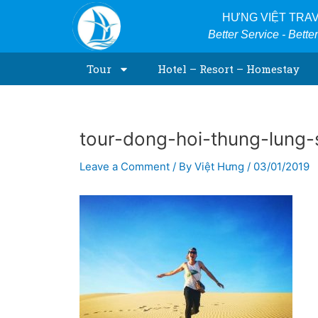
Skip
Post
HƯNG VIỆT TRA
to
navigation
Better Service - Bette
content
Tour
Hotel – Resort – Homestay
tour-dong-hoi-thung-lung
Leave a Comment
/ By
Việt Hưng
/
03/01/2019