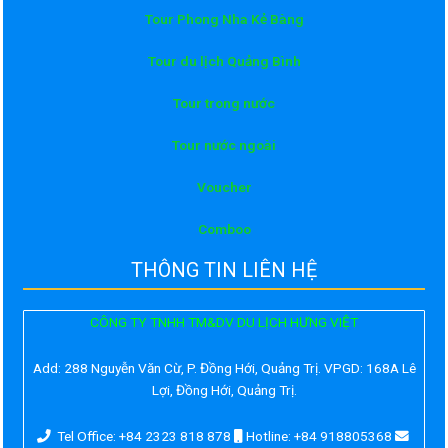
Tour Phong Nha Kẻ Bàng
Tour du lịch Quảng Bình
Tour trong nước
Tour nước ngoài
Voucher
Comboo
THÔNG TIN LIÊN HỆ
CÔNG TY TNHH TM&DV DU LỊCH HƯNG VIỆT
Add:
288 Nguyễn Văn Cừ, P. Đồng Hới, Quảng Trị. VPGD: 168A Lê
Lợi, Đồng Hới, Quảng Trị.
Tel Office: +84 2323 818 878
Hotline: +84 918805368