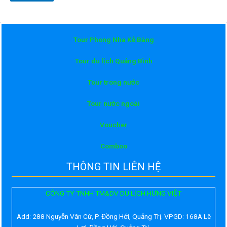
Tour Phong Nha Kẻ Bàng
Tour du lịch Quảng Bình
Tour trong nước
Tour nước ngoài
Voucher
Comboo
THÔNG TIN LIÊN HỆ
CÔNG TY TNHH TM&DV DU LỊCH HƯNG VIỆT
Add:
288 Nguyễn Văn Cừ, P. Đồng Hới, Quảng Trị. VPGD: 168A Lê