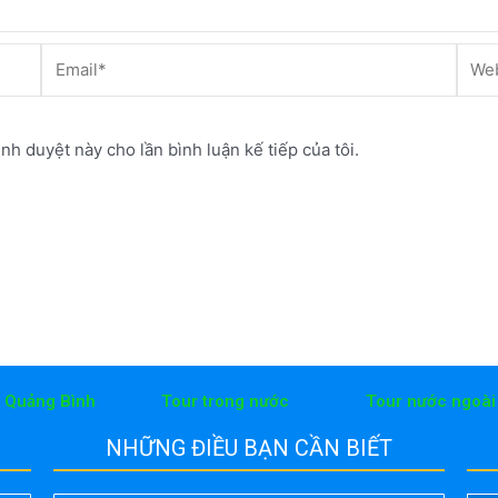
Email*
Webs
ình duyệt này cho lần bình luận kế tiếp của tôi.
h Quảng Bình
Tour trong nước
Tour nước ngoài
NHỮNG ĐIỀU BẠN CẦN BIẾT