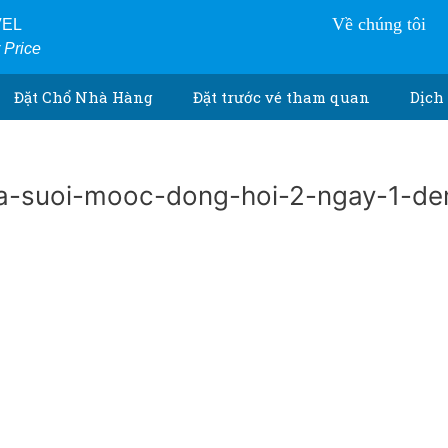
Về chúng tôi
VEL
r Price
Đặt Chổ Nhà Hàng
Đặt trước vé tham quan
Dịch 
a-suoi-mooc-dong-hoi-2-ngay-1-d