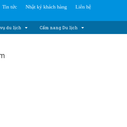
Tin tức
Nhật ký khách hàng
Liên hệ
vụ du lịch
Cẩm nang Du lịch
em