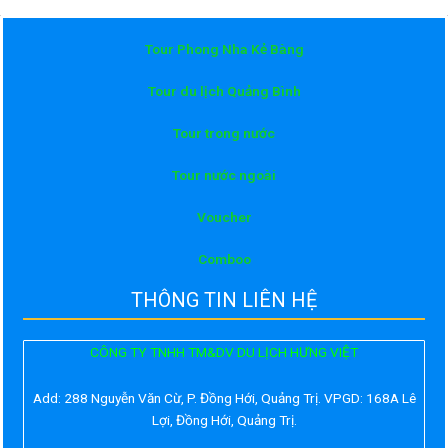
Tour Phong Nha Kẻ Bàng
Tour du lịch Quảng Bình
Tour trong nước
Tour nước ngoài
Voucher
Comboo
THÔNG TIN LIÊN HỆ
CÔNG TY TNHH TM&DV DU LỊCH HƯNG VIỆT
Add:
288 Nguyễn Văn Cừ, P. Đồng Hới, Quảng Trị. VPGD: 168A Lê
Lợi, Đồng Hới, Quảng Trị.