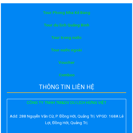
Tour Phong Nha Kẻ Bàng
Tour du lịch Quảng Bình
Tour trong nước
Tour nước ngoài
Voucher
Comboo
THÔNG TIN LIÊN HỆ
CÔNG TY TNHH TM&DV DU LỊCH HƯNG VIỆT
Add:
288 Nguyễn Văn Cừ, P. Đồng Hới, Quảng Trị. VPGD: 168A Lê
Lợi, Đồng Hới, Quảng Trị.