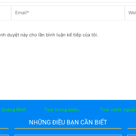
Email*
Webs
ình duyệt này cho lần bình luận kế tiếp của tôi.
h Quảng Bình
Tour trong nước
Tour nước ngoài
NHỮNG ĐIỀU BẠN CẦN BIẾT