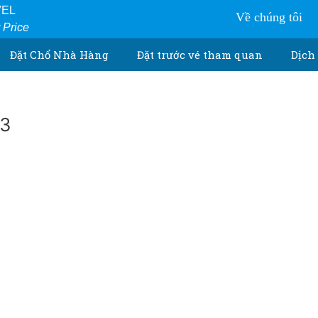
VEL
Về chúng tôi
r Price
Đặt Chổ Nhà Hàng
Đặt trước vé tham quan
Dịch 
_3