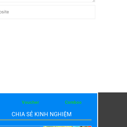
ite
Voucher
Comboo
CHIA SẺ KINH NGHIỆM