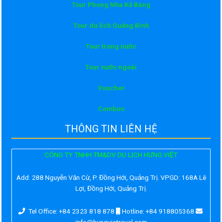
Tour Phong Nha Kẻ Bàng
Tour du lịch Quảng Bình
Tour trong nước
Tour nước ngoài
Voucher
Comboo
THÔNG TIN LIÊN HỆ
CÔNG TY TNHH TM&DV DU LỊCH HƯNG VIỆT
Add:
288 Nguyễn Văn Cừ, P. Đồng Hới, Quảng Trị. VPGD: 168A Lê
Lợi, Đồng Hới, Quảng Trị.
Tel Office: +84 2323 818 878
Hotline: +84 918805368
info@hungvietravel.com