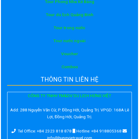
Tour Phong Nha Kẻ Bàng
Tour du lịch Quảng Bình
Tour trong nước
Tour nước ngoài
Voucher
Comboo
THÔNG TIN LIÊN HỆ
CÔNG TY TNHH TM&DV DU LỊCH HƯNG VIỆT
Add:
288 Nguyễn Văn Cừ, P. Đồng Hới, Quảng Trị. VPGD: 168A Lê
Lợi, Đồng Hới, Quảng Trị.
Tel Office: +84 2323 818 878
Hotline: +84 918805368
info@hungvietravel.com