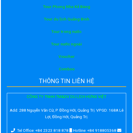
Tour Phong Nha Kẻ Bàng
Tour du lịch Quảng Bình
Tour trong nước
Tour nước ngoài
Voucher
Comboo
THÔNG TIN LIÊN HỆ
CÔNG TY TNHH TM&DV DU LỊCH HƯNG VIỆT
Add:
288 Nguyễn Văn Cừ, P. Đồng Hới, Quảng Trị. VPGD: 168A Lê
Lợi, Đồng Hới, Quảng Trị.
Tel Office: +84 2323 818 878
Hotline: +84 918805368