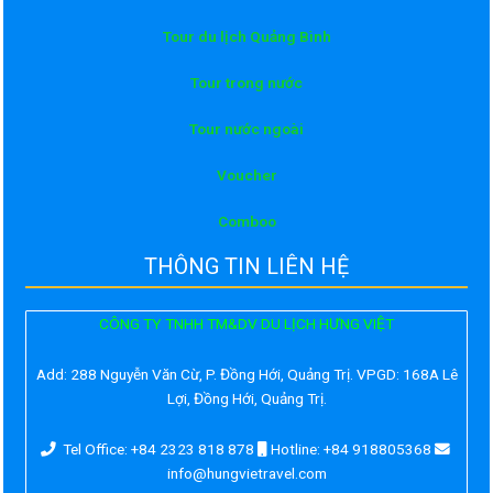
Tour du lịch Quảng Bình
Tour trong nước
Tour nước ngoài
Voucher
Comboo
THÔNG TIN LIÊN HỆ
CÔNG TY TNHH TM&DV DU LỊCH HƯNG VIỆT
Add:
288 Nguyễn Văn Cừ, P. Đồng Hới, Quảng Trị. VPGD: 168A Lê
Lợi, Đồng Hới, Quảng Trị.
Tel Office: +84 2323 818 878
Hotline: +84 918805368
info@hungvietravel.com