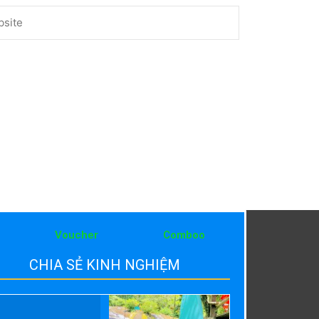
ite
Voucher
Comboo
CHIA SẺ KINH NGHIỆM