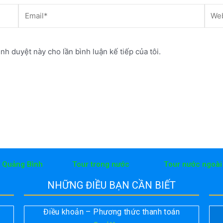
Email*
Webs
ình duyệt này cho lần bình luận kế tiếp của tôi.
h Quảng Bình
Tour trong nước
Tour nước ngoài
NHỮNG ĐIỀU BẠN CẦN BIẾT
Điều khoản – Phương thức thanh toán
T