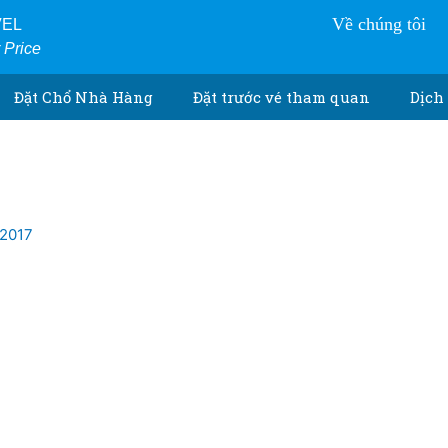
Về chúng tôi
VEL
r Price
Đặt Chổ Nhà Hàng
Đặt trước vé tham quan
Dịch 
/2017