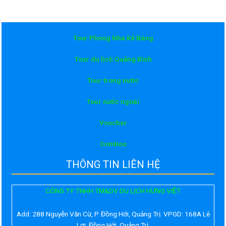
Tour Phong Nha Kẻ Bàng
Tour du lịch Quảng Bình
Tour trong nước
Tour nước ngoài
Voucher
Comboo
THÔNG TIN LIÊN HỆ
CÔNG TY TNHH TM&DV DU LỊCH HƯNG VIỆT
Add:
288 Nguyễn Văn Cừ, P. Đồng Hới, Quảng Trị. VPGD: 168A Lê
Lợi, Đồng Hới, Quảng Trị.