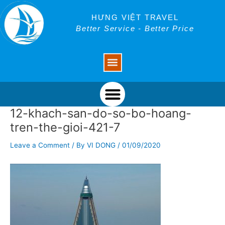
Skip
Post
to
navigation
HƯNG VIỆT TRAVEL
content
Better Service - Better Price
Menu
Menu
12-khach-san-do-so-bo-hoang-
tren-the-gioi-421-7
Leave a Comment
/ By
VI DONG
/
01/09/2020