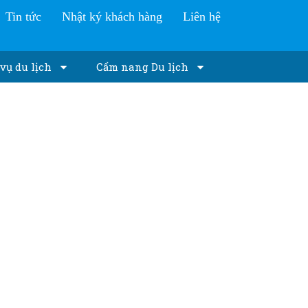
Tin tức
Nhật ký khách hàng
Liên hệ
vụ du lịch
Cẩm nang Du lịch