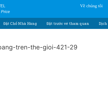
Về chúng tôi
VEL
r Price
Đặt Chổ Nhà Hàng
Đặt trước vé tham quan
Dịch 
ang-tren-the-gioi-421-29