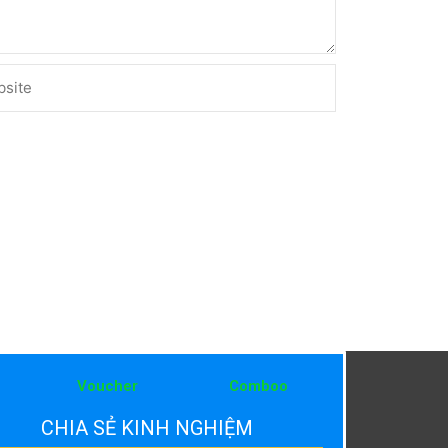
ite
Voucher
Comboo
CHIA SẺ KINH NGHIỆM