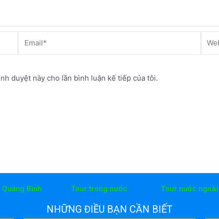
Email*
Webs
ình duyệt này cho lần bình luận kế tiếp của tôi.
h Quảng Bình
Tour trong nước
Tour nước ngoài
NHỮNG ĐIỀU BẠN CẦN BIẾT