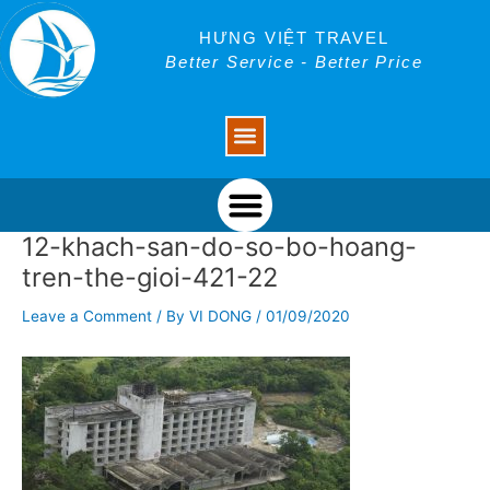
Skip
Post
to
navigation
HƯNG VIỆT TRAVEL
content
Better Service - Better Price
Menu
Menu
12-khach-san-do-so-bo-hoang-
tren-the-gioi-421-22
Leave a Comment
/ By
VI DONG
/
01/09/2020