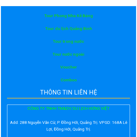
Tour Phong Nha Kẻ Bàng
Tour du lịch Quảng Bình
Tour trong nước
Tour nước ngoài
Voucher
Comboo
THÔNG TIN LIÊN HỆ
CÔNG TY TNHH TM&DV DU LỊCH HƯNG VIỆT
Add:
288 Nguyễn Văn Cừ, P. Đồng Hới, Quảng Trị. VPGD: 168A Lê
Lợi, Đồng Hới, Quảng Trị.