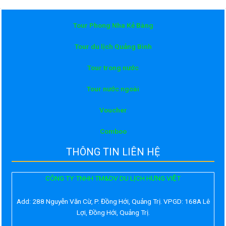
Tour Phong Nha Kẻ Bàng
Tour du lịch Quảng Bình
Tour trong nước
Tour nước ngoài
Voucher
Comboo
THÔNG TIN LIÊN HỆ
CÔNG TY TNHH TM&DV DU LỊCH HƯNG VIỆT
Add:
288 Nguyễn Văn Cừ, P. Đồng Hới, Quảng Trị. VPGD: 168A Lê
Lợi, Đồng Hới, Quảng Trị.