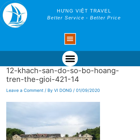
Skip
Post
to
navigation
HƯNG VIỆT TRAVEL
content
Better Service - Better Price
Menu
Menu
12-khach-san-do-so-bo-hoang-
tren-the-gioi-421-14
Leave a Comment
/ By
VI DONG
/
01/09/2020