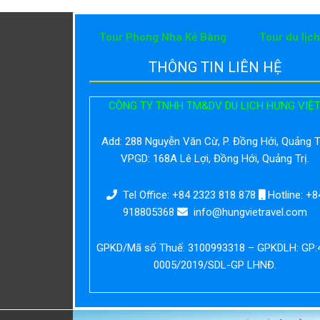
Tour Phong Nha Kẻ Bàng
Tour du lịc
THÔNG TIN LIÊN HỆ
CÔNG TY TNHH TM&DV DU LỊCH HƯNG VIỆ
Add:
288 Nguyễn Văn Cừ, P. Đồng Hới, Quảng Tr
VPGD: 168A Lê Lợi, Đồng Hới, Quảng Trị.
Tel Office: +84 2323 818 878
Hotline: +8
918805368
info@hungvietravel.com
GPKD/Mã số Thuế: 3100993318 – GPKDLH: GP:
0005/2019/SDL-GP LHNĐ.