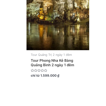
Tour Quảng Trị 2 ngày 1 đêm
Tour Phong Nha Kẻ Bàng
Quảng Bình 2 ngày 1 đêm
Được
chỉ từ
1.599.000
₫
xếp
hạng
0
5
sao