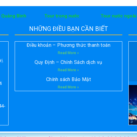
h Quảng Bình
Tour trong nước
Tour nước ngoài
NHỮNG ĐIỀU BẠN CẦN BIẾT
Điều khoản – Phương thức thanh toán
T
Read More »
ị.
Quy Định – Chính Sách dịch vụ
Read More »
Chính sách Bảo Mật
4
Read More »
44-