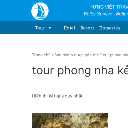
Skip
HƯNG VIỆT TRA
to
Better Service - Bette
content
Tour
Hotel – Resort – Homestay
Trang chủ
/ Sản phẩm được gắn thẻ “tour phong nh
tour phong nha k
Hiển thị kết quả duy nhất