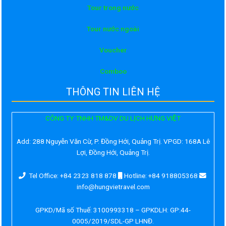
Tour trong nước
Tour nước ngoài
Voucher
Comboo
THÔNG TIN LIÊN HỆ
CÔNG TY TNHH TM&DV DU LỊCH HƯNG VIỆT
Add:
288 Nguyễn Văn Cừ, P. Đồng Hới, Quảng Trị. VPGD: 168A Lê
Lợi, Đồng Hới, Quảng Trị.
Tel Office: +84 2323 818 878
Hotline: +84 918805368
info@hungvietravel.com
GPKD/Mã số Thuế: 3100993318 – GPKDLH: GP:44-
0005/2019/SDL-GP LHNĐ.