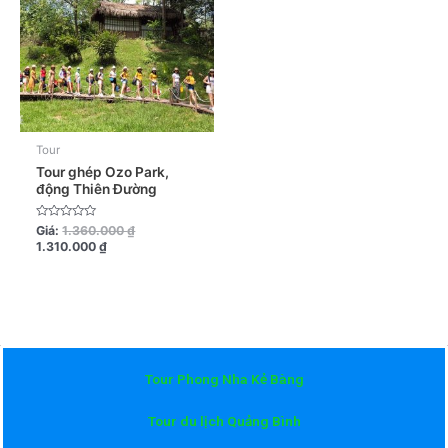
Tour
Tour ghép Ozo Park,
động Thiên Đường
Được
Giá:
1.360.000
₫
xếp
1.310.000
₫
hạng
0
5
sao
Tour Phong Nha Kẻ Bàng
Tour du lịch Quảng Bình