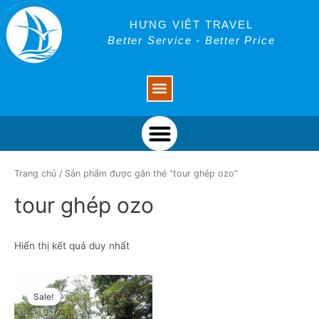
Skip
to
HƯNG VIỆT TRAVEL
content
Better Service - Better Price
Menu
Menu
Trang chủ
/ Sản phẩm được gắn thẻ “tour ghép ozo”
tour ghép ozo
Hiển thị kết quả duy nhất
Sale!