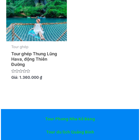
Tour ghép
Tour ghép Thung Lũng
Hava, động Thiên
Đường
Được
Giá:
1.360.000
₫
xếp
hạng
0
5
sao
Tour Phong Nha Kẻ Bàng
Tour du lịch Quảng Bình