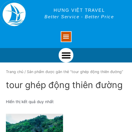
Skip
to
HƯNG VIỆT TRAVEL
content
Better Service - Better Price
Menu
Menu
Trang chủ
/ Sản phẩm được gắn thẻ “tour ghép động thiên đường”
tour ghép động thiên đường
Hiển thị kết quả duy nhất