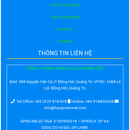
Tour trong nước
Tour nước ngoài
Voucher
Comboo
THÔNG TIN LIÊN HỆ
CÔNG TY TNHH TM&DV DU LỊCH HƯNG VIỆT
Add:
288 Nguyễn Văn Cừ, P. Đồng Hới, Quảng Trị. VPGD: 168A Lê
Lợi, Đồng Hới, Quảng Trị.
Tel Office: +84 2323 818 878
Hotline: +84 918805368
info@hungvietravel.com
GPKD/Mã số Thuế: 3100993318 – GPKDLH: GP:44-
0005/2019/SDL-GP LHNĐ.