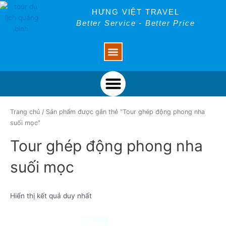
Skip
HƯNG VIỆT TRAVEL
to
Better Service - Better Price
content
Menu
Menu
Trang chủ
/ Sản phẩm được gắn thẻ “Tour ghép động phong nha
suối mọc”
Tour ghép động phong nha
suối mọc
Hiển thị kết quả duy nhất