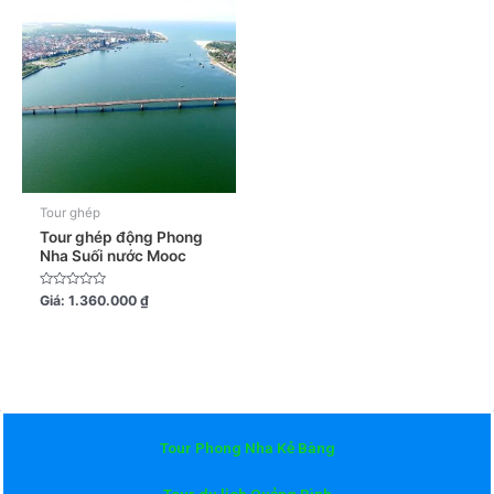
Tour ghép
Tour ghép động Phong
Nha Suối nước Mooc
Được
Giá:
1.360.000
₫
xếp
hạng
0
5
sao
Tour Phong Nha Kẻ Bàng