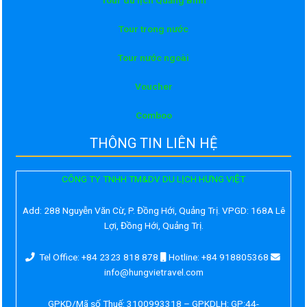
Tour du lịch Quảng Bình
Tour trong nước
Tour nước ngoài
Voucher
Comboo
THÔNG TIN LIÊN HỆ
CÔNG TY TNHH TM&DV DU LỊCH HƯNG VIỆT
Add:
288 Nguyễn Văn Cừ, P. Đồng Hới, Quảng Trị. VPGD: 168A Lê
Lợi, Đồng Hới, Quảng Trị.
Tel Office: +84 2323 818 878
Hotline: +84 918805368
info@hungvietravel.com
GPKD/Mã số Thuế: 3100993318 – GPKDLH: GP:44-