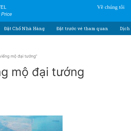
Về chúng tôi
VEL
r Price
Đặt Chổ Nhà Hàng
Đặt trước vé tham quan
Dịch 
viếng mộ đại tướng”
ng mộ đại tướng