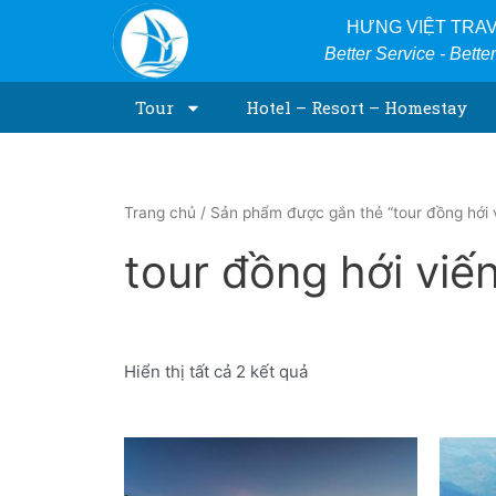
Skip
HƯNG VIỆT TRA
to
Better Service - Bette
content
Tour
Hotel – Resort – Homestay
Trang chủ
/ Sản phẩm được gắn thẻ “tour đồng hới 
tour đồng hới viế
Hiển thị tất cả 2 kết quả