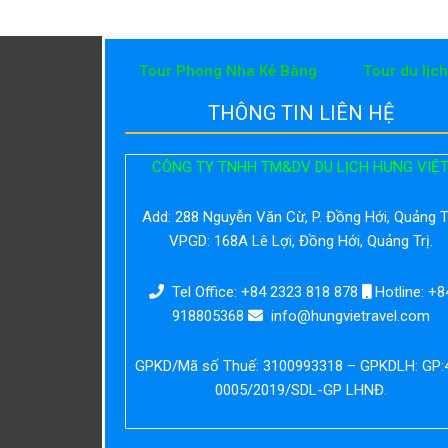
Tour Phong Nha Kẻ Bàng
Tour du lịc
THÔNG TIN LIÊN HỆ
CÔNG TY TNHH TM&DV DU LỊCH HƯNG VIỆ
Add:
288 Nguyễn Văn Cừ, P. Đồng Hới, Quảng Tr
VPGD: 168A Lê Lợi, Đồng Hới, Quảng Trị.
Tel Office: +84 2323 818 878
Hotline: +8
918805368
info@hungvietravel.com
GPKD/Mã số Thuế: 3100993318 – GPKDLH: GP:
0005/2019/SDL-GP LHNĐ.