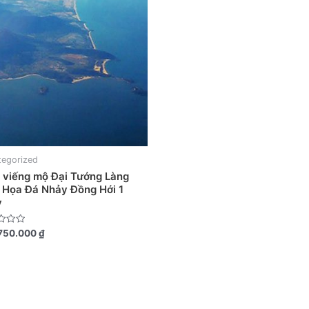
tegorized
 viếng mộ Đại Tướng Làng
 Họa Đá Nhảy Đồng Hới 1
y
750.000
₫