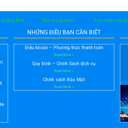
h Quảng Bình
Tour trong nước
Tour nước ngoài
NHỮNG ĐIỀU BẠN CẦN BIẾT
Điều khoản – Phương thức thanh toán
T
Read More »
ị.
Quy Định – Chính Sách dịch vụ
Read More »
Chính sách Bảo Mật
4
Read More »
44-