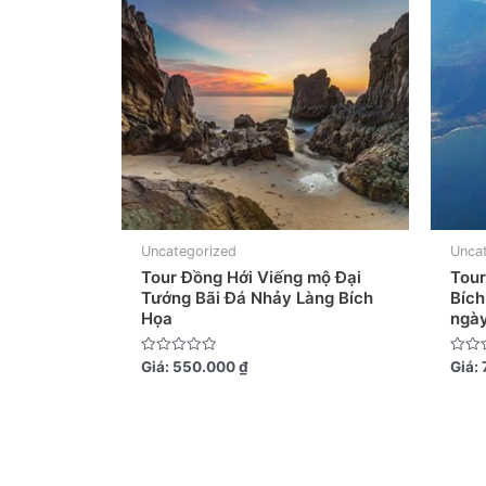
Uncategorized
Unca
Tour Đồng Hới Viếng mộ Đại
Tour
Tướng Bãi Đá Nhảy Làng Bích
Bích
Họa
ngà
Được
Được
Giá:
550.000
₫
Giá:
xếp
xếp
hạng
hạng
0
0
5
5
sao
sao