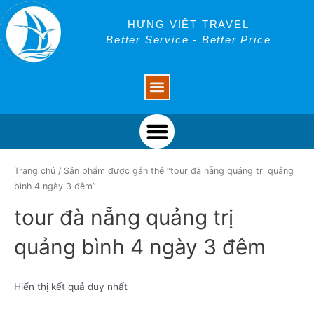
Skip
to
HƯNG VIỆT TRAVEL
content
Better Service - Better Price
Menu
Menu
Trang chủ
/ Sản phẩm được gắn thẻ “tour đà nẵng quảng trị quảng
bình 4 ngày 3 đêm”
tour đà nẵng quảng trị
quảng bình 4 ngày 3 đêm
Hiển thị kết quả duy nhất