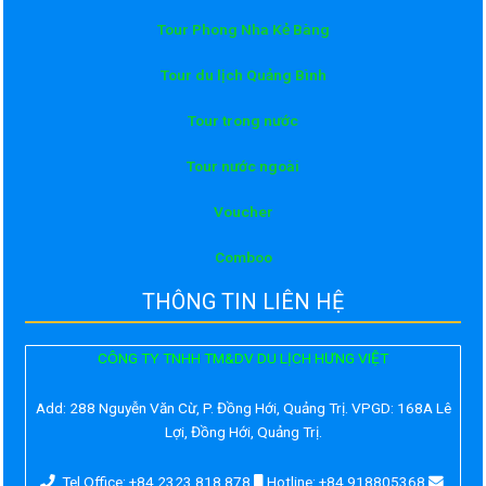
Tour Phong Nha Kẻ Bàng
Tour du lịch Quảng Bình
Tour trong nước
Tour nước ngoài
Voucher
Comboo
THÔNG TIN LIÊN HỆ
CÔNG TY TNHH TM&DV DU LỊCH HƯNG VIỆT
Add:
288 Nguyễn Văn Cừ, P. Đồng Hới, Quảng Trị. VPGD: 168A Lê
Lợi, Đồng Hới, Quảng Trị.
Tel Office: +84 2323 818 878
Hotline: +84 918805368