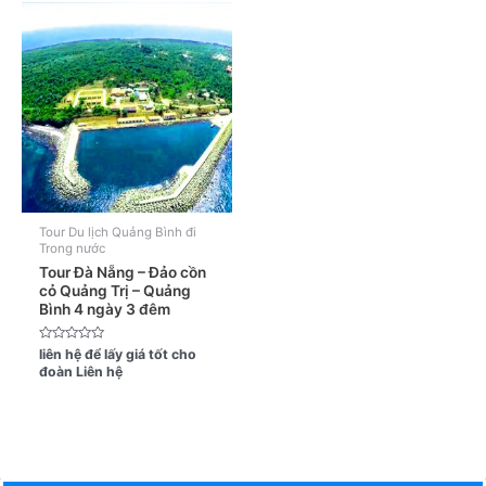
Tour Du lịch Quảng Bình đi
Trong nước
Tour Đà Nẵng – Đảo cồn
cỏ Quảng Trị – Quảng
Bình 4 ngày 3 đêm
Được
liên hệ để lấy giá tốt cho
xếp
đoàn
Liên hệ
hạng
0
5
sao