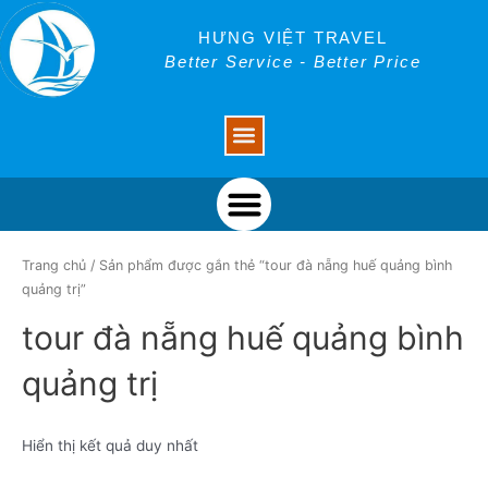
Skip
to
HƯNG VIỆT TRAVEL
content
Better Service - Better Price
Menu
Menu
Trang chủ
/ Sản phẩm được gắn thẻ “tour đà nẵng huế quảng bình
quảng trị”
tour đà nẵng huế quảng bình
quảng trị
Hiển thị kết quả duy nhất