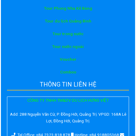
Tour Phong Nha Kẻ Bàng
Tour du lịch Quảng Bình
Tour trong nước
Tour nước ngoài
Voucher
Comboo
THÔNG TIN LIÊN HỆ
CÔNG TY TNHH TM&DV DU LỊCH HƯNG VIỆT
Add:
288 Nguyễn Văn Cừ, P. Đồng Hới, Quảng Trị. VPGD: 168A Lê
Lợi, Đồng Hới, Quảng Trị.
Tel Office: +84 2323 818 878
Hotline: +84 918805368