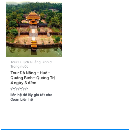
Tour Du lịch Quảng Bình đi
Trong nước
Tour Đà Nẵng – Huế –
Quảng Bình – Quảng Trị
4 ngày 3 đêm
Được
liên hệ để lấy giá tốt cho
xếp
đoàn
Liên hệ
hạng
0
5
sao