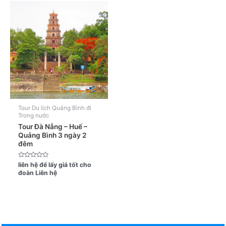
Tour Du lịch Quảng Bình đi
Trong nước
Tour Đà Nẵng – Huế –
Quảng Bình 3 ngày 2
đêm
Được
liên hệ để lấy giá tốt cho
xếp
đoàn
Liên hệ
hạng
0
5
sao