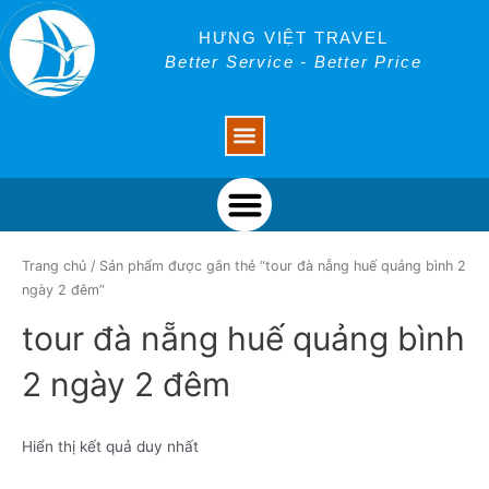
Skip
to
HƯNG VIỆT TRAVEL
content
Better Service - Better Price
Menu
Menu
Trang chủ
/ Sản phẩm được gắn thẻ “tour đà nẵng huế quảng bình 2
ngày 2 đêm”
tour đà nẵng huế quảng bình
2 ngày 2 đêm
Hiển thị kết quả duy nhất