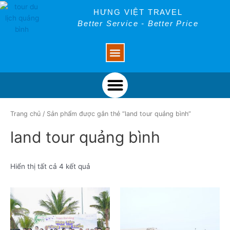
Skip
HƯNG VIỆT TRAVEL
to
Better Service - Better Price
content
Menu
Menu
Trang chủ
/ Sản phẩm được gắn thẻ “land tour quảng bình”
land tour quảng bình
Hiển thị tất cả 4 kết quả