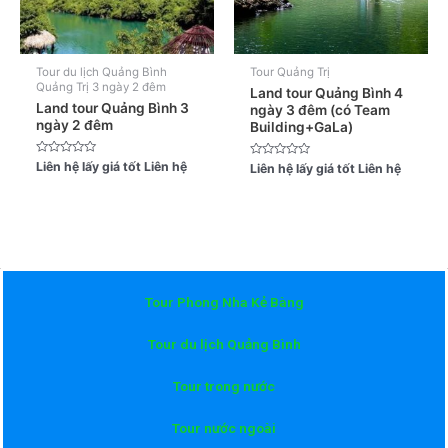
Tour du lịch Quảng Bình
Tour Quảng Trị
Quảng Trị 3 ngày 2 đêm
Land tour Quảng Bình 4
Land tour Quảng Bình 3
ngày 3 đêm (có Team
ngày 2 đêm
Building+GaLa)
Được
Liên hệ lấy giá tốt
Liên hệ
Được
Liên hệ lấy giá tốt
Liên hệ
xếp
xếp
hạng
hạng
0
0
5
5
sao
sao
Tour Phong Nha Kẻ Bàng
Tour du lịch Quảng Bình
Tour trong nước
Tour nước ngoài