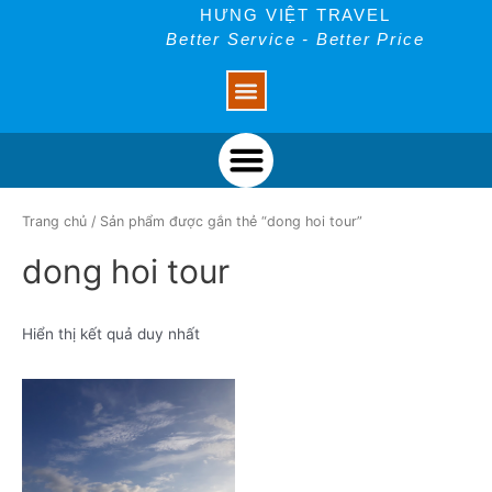
Skip
HƯNG VIỆT TRAVEL
to
Better Service - Better Price
Menu
content
Menu
Trang chủ
/ Sản phẩm được gắn thẻ “dong hoi tour”
dong hoi tour
Hiển thị kết quả duy nhất