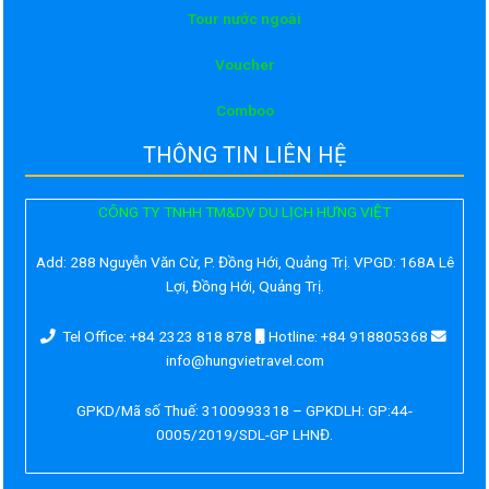
Tour nước ngoài
Voucher
Comboo
THÔNG TIN LIÊN HỆ
CÔNG TY TNHH TM&DV DU LỊCH HƯNG VIỆT
Add:
288 Nguyễn Văn Cừ, P. Đồng Hới, Quảng Trị. VPGD: 168A Lê
Lợi, Đồng Hới, Quảng Trị.
Tel Office: +84 2323 818 878
Hotline: +84 918805368
info@hungvietravel.com
GPKD/Mã số Thuế: 3100993318 – GPKDLH: GP:44-
0005/2019/SDL-GP LHNĐ.