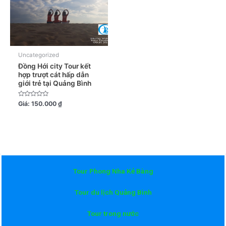
Uncategorized
Đồng Hới city Tour kết
hợp trượt cát hấp dẫn
giới trẻ tại Quảng Bình
Được
Giá:
150.000
₫
xếp
hạng
0
5
sao
Tour Phong Nha Kẻ Bàng
Tour du lịch Quảng Bình
Tour trong nước